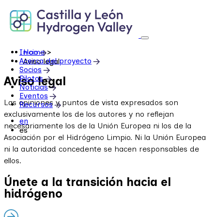
Skip
to
content
Inicio
Home
>
Acerca del proyecto
Aviso legal
Socios
Pilotos
Aviso legal
Noticias
Eventos
Las opiniones y puntos de vista expresados son
Recursos
exclusivamente los de los autores y no reflejan
en
necesariamente los de la Unión Europea ni los de la
es
Asociación por el Hidrógeno Limpio. Ni la Unión Europea
ni la autoridad concedente se hacen responsables de
ellos.
Únete a la transición hacia el
hidrógeno