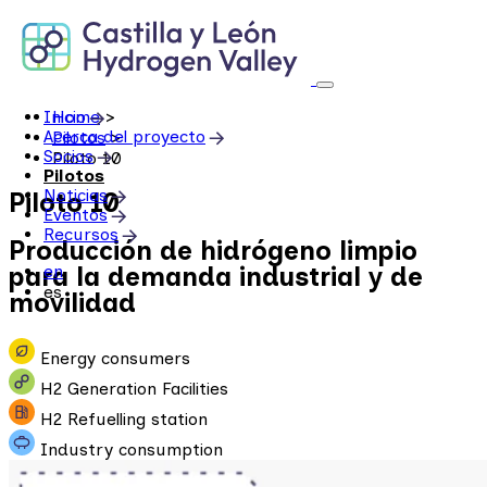
Skip
to
content
Inicio
Home
>
Acerca del proyecto
Pilotos
>
Socios
Piloto 10
Pilotos
Noticias
Piloto 10
Eventos
Recursos
Producción de hidrógeno limpio
para la demanda industrial y de
en
es
movilidad
Energy consumers
H2 Generation Facilities
H2 Refuelling station
Industry consumption