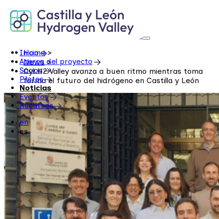
Skip
to
content
Inicio
Home
>
Acerca del proyecto
News
>
Socios
CyLH2 Valley avanza a buen ritmo mientras toma
Pilotos
forma el futuro del hidrógeno en Castilla y León
Noticias
Eventos
Recursos
en
es