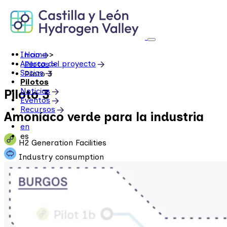
Skip
to
content
Inicio
Home
>
Acerca del proyecto
Pilotos
>
Socios
Piloto 3
Pilotos
Noticias
Piloto 3
Eventos
Recursos
Amoníaco verde para la industria
en
es
H2 Generation Facilities
Industry consumption